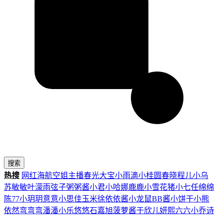
搜索
热搜
网红
海航
空姐
主播
春光
大宝
小雨滴
小桂圆
春晓
程儿
小乌
苏
敏敏
叶濛雨
弦子
粥粥酱
小君
小哈娜
鹿鹿
小雪花
猪小七
任绵绵
陈77
小玥玥
意意
小思佳
玉米徐
依依酱
小龙鼠
BB酱
小饼干
小熊
依然
弯弯弯
潘潘
小乐
悠悠
石嘉旭
菠萝酱
于欣儿
妍熙
六六
小乔
诗