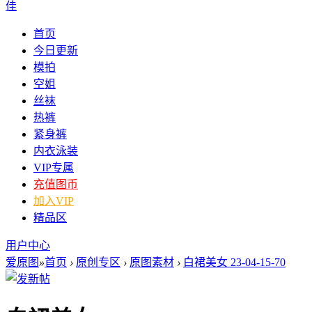
佳
首页
今日更新
模拍
空姐
丝袜
热裤
紧身裤
内衣泳装
VIP专属
充值图币
加入VIP
精品区
用户中心
爱原图
»
首页
›
原创专区
›
原图素材
›
白裙美女 23-04-15-70