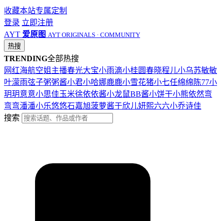
收藏本站
专属定制
登录
立即注册
AYT
爱原图
AYT ORIGINALS · COMMUNITY
热搜
TRENDING
全部热搜
网红
海航
空姐
主播
春光
大宝
小雨滴
小桂圆
春晓
程儿
小乌苏
敏敏
叶濛雨
弦子
粥粥酱
小君
小哈娜
鹿鹿
小雪花
猪小七
任绵绵
陈77
小
玥玥
意意
小思佳
玉米徐
依依酱
小龙鼠
BB酱
小饼干
小熊
依然
弯
弯弯
潘潘
小乐
悠悠
石嘉旭
菠萝酱
于欣儿
妍熙
六六
小乔
诗佳
搜索