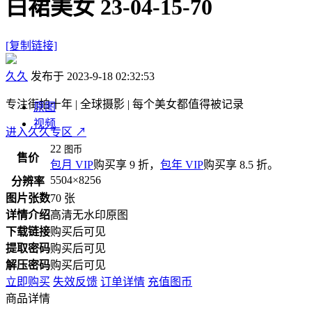
白裙美女 23-04-15-70
[复制链接]
久久
发布于 2023-9-18 02:32:53
专注街拍十年 | 全球摄影 | 每个美女都值得被记录
原图
视频
进入久久专区
↗
22
图币
售价
包月 VIP
购买享 9 折，
包年 VIP
购买享 8.5 折。
5504×8256
分辨率
图片张数
70 张
详情介绍
高清无水印原图
下载链接
购买后可见
提取密码
购买后可见
解压密码
购买后可见
立即购买
失效反馈
订单详情
充值图币
商品详情