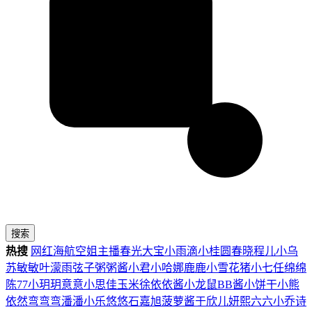
搜索
热搜
网红
海航
空姐
主播
春光
大宝
小雨滴
小桂圆
春晓
程儿
小乌
苏
敏敏
叶濛雨
弦子
粥粥酱
小君
小哈娜
鹿鹿
小雪花
猪小七
任绵绵
陈77
小玥玥
意意
小思佳
玉米徐
依依酱
小龙鼠
BB酱
小饼干
小熊
依然
弯弯弯
潘潘
小乐
悠悠
石嘉旭
菠萝酱
于欣儿
妍熙
六六
小乔
诗