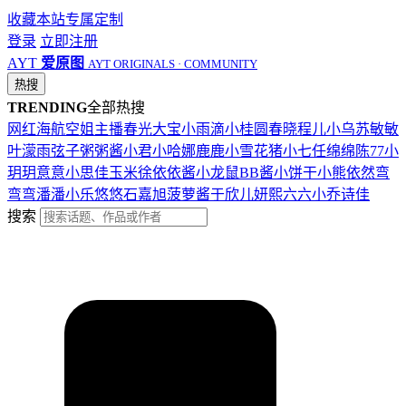
收藏本站
专属定制
登录
立即注册
AYT
爱原图
AYT ORIGINALS · COMMUNITY
热搜
TRENDING
全部热搜
网红
海航
空姐
主播
春光
大宝
小雨滴
小桂圆
春晓
程儿
小乌苏
敏敏
叶濛雨
弦子
粥粥酱
小君
小哈娜
鹿鹿
小雪花
猪小七
任绵绵
陈77
小
玥玥
意意
小思佳
玉米徐
依依酱
小龙鼠
BB酱
小饼干
小熊
依然
弯
弯弯
潘潘
小乐
悠悠
石嘉旭
菠萝酱
于欣儿
妍熙
六六
小乔
诗佳
搜索