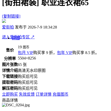
[街拍裙装]
职业连衣裙65
[复制链接]
爱街拍
发布于 2026-7-9 18:34:28
进入爱街拍专区
↗
原图
19
图币
售价
包月 VIP
购买享 9 折，
包年 VIP
购买享 8.5 折。
5504×8256
分辨率
图片张数
65 张
详情介绍
高清无水印原图
下载链接
购买后可见
提取密码
购买后可见
解压密码
购买后可见
立即购买
失效反馈
订单详情
充值图币
商品详情