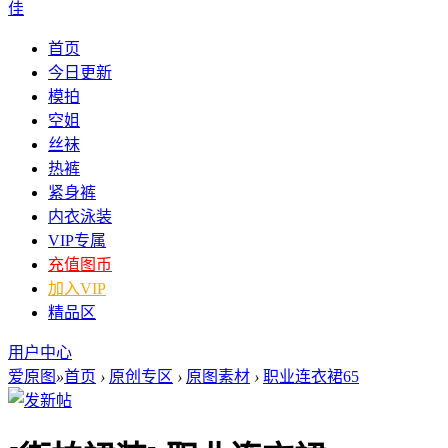
佳
首页
今日更新
模拍
空姐
丝袜
热裤
紧身裤
内衣泳装
VIP专属
充值图币
加入VIP
精品区
用户中心
爱原图
»
首页
›
原创专区
›
原图素材
›
职业连衣裙65