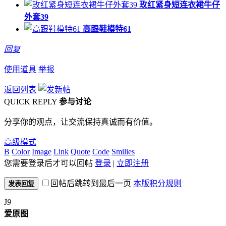
玫红紧身短连衣裙牛仔
外套39
高跟鞋模特61
回复
使用道具
举报
返回列表
QUICK REPLY
参与讨论
分享你的观点，让交流保持真诚而有价值。
高级模式
B
Color
Image
Link
Quote
Code
Smilies
您需要登录后才可以回帖
登录
|
立即注册
回帖后跳转到最后一页
本版积分规则
发表回复
J
9
爱原图