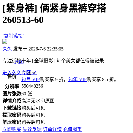
[紧身裤]
俩紧身黑裤穿搭
260513-60
[复制链接]
久久
发布于 2026-7-6 22:35:05
专注街拍十年 | 全球摄影 | 每个美女都值得被记录
原图
进入久久专区
21
↗
图币
售价
包月 VIP
购买享 9 折，
包年 VIP
购买享 8.5 折。
5504×8256
分辨率
图片张数
60 张
详情介绍
高清无水印原图
下载链接
购买后可见
提取密码
购买后可见
解压密码
购买后可见
立即购买
失效反馈
订单详情
充值图币