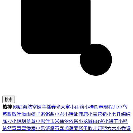
搜索
热搜
网红
海航
空姐
主播
春光
大宝
小雨滴
小桂圆
春晓
程儿
小乌
苏
敏敏
叶濛雨
弦子
粥粥酱
小君
小哈娜
鹿鹿
小雪花
猪小七
任绵绵
陈77
小玥玥
意意
小思佳
玉米徐
依依酱
小龙鼠
BB酱
小饼干
小熊
依然
弯弯弯
潘潘
小乐
悠悠
石嘉旭
菠萝酱
于欣儿
妍熙
六六
小乔
诗