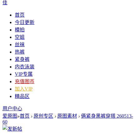
佳
首页
今日更新
模拍
空姐
丝袜
热裤
紧身裤
内衣泳装
VIP专属
充值图币
加入VIP
精品区
用户中心
爱原图
»
首页
›
原创专区
›
原图素材
›
俩紧身黑裤穿搭 260513-
60