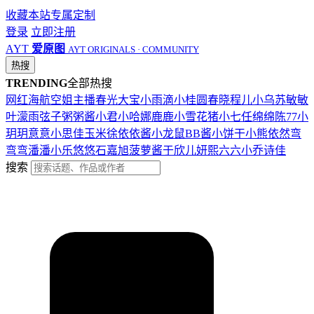
收藏本站
专属定制
登录
立即注册
AYT
爱原图
AYT ORIGINALS · COMMUNITY
热搜
TRENDING
全部热搜
网红
海航
空姐
主播
春光
大宝
小雨滴
小桂圆
春晓
程儿
小乌苏
敏敏
叶濛雨
弦子
粥粥酱
小君
小哈娜
鹿鹿
小雪花
猪小七
任绵绵
陈77
小
玥玥
意意
小思佳
玉米徐
依依酱
小龙鼠
BB酱
小饼干
小熊
依然
弯
弯弯
潘潘
小乐
悠悠
石嘉旭
菠萝酱
于欣儿
妍熙
六六
小乔
诗佳
搜索