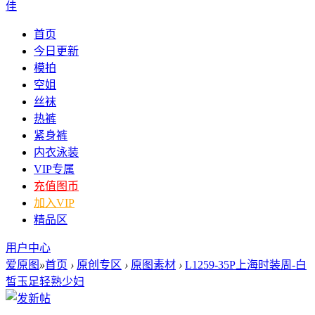
佳
首页
今日更新
模拍
空姐
丝袜
热裤
紧身裤
内衣泳装
VIP专属
充值图币
加入VIP
精品区
用户中心
爱原图
»
首页
›
原创专区
›
原图素材
›
L1259-35P上海时装周-白
皙玉足轻熟少妇