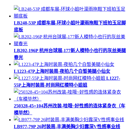
LB248-53P 成都车展-环球小姐叶濛雨拖鞋下班拍玉足脚
底板
LB202-196P 杭州台球展-177新人模特小也行的灰丝美腿
春光
L1223-47P上海时装周-夜拍几个白皙美腿小仙女
L1227-
55P上海时装周-时尚网红模特小姐姐
250328-45=104苏州改装-哇哦~好性感的连体紧身衣（车
模毕然）
LB977-79P 26时装周-丰满美胸少妇露深V性感事业线