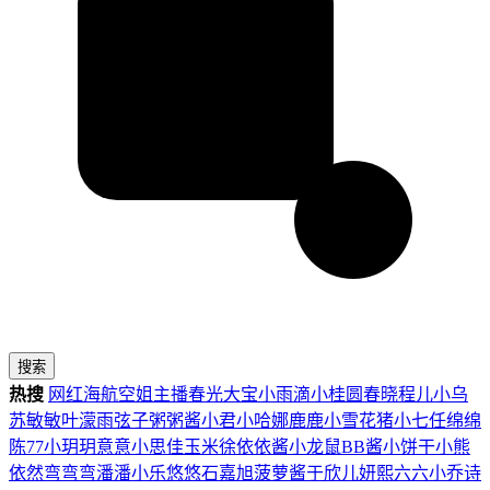
搜索
热搜
网红
海航
空姐
主播
春光
大宝
小雨滴
小桂圆
春晓
程儿
小乌
苏
敏敏
叶濛雨
弦子
粥粥酱
小君
小哈娜
鹿鹿
小雪花
猪小七
任绵绵
陈77
小玥玥
意意
小思佳
玉米徐
依依酱
小龙鼠
BB酱
小饼干
小熊
依然
弯弯弯
潘潘
小乐
悠悠
石嘉旭
菠萝酱
于欣儿
妍熙
六六
小乔
诗