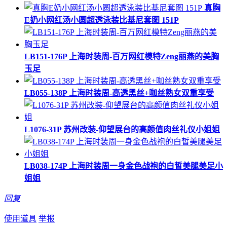
真胸
E奶小网红汤小圆超透泳装比基尼套图 151P
LB151-176P 上海时装周-百万网红模特Zeng丽燕的美胸
玉足
LB055-138P 上海时装周-高透黑丝+咖丝熟女双重享受
L1076-31P 苏州改装-仰望展台的高颜值肉丝礼仪小姐姐
LB038-174P 上海时装周一身金色战袍的白皙美腿美足小
姐姐
回复
使用道具
举报