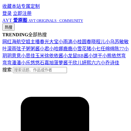
收藏本站
专属定制
登录
立即注册
AYT
爱原图
AYT ORIGINALS · COMMUNITY
热搜
TRENDING
全部热搜
网红
海航
空姐
主播
春光
大宝
小雨滴
小桂圆
春晓
程儿
小乌苏
敏敏
叶濛雨
弦子
粥粥酱
小君
小哈娜
鹿鹿
小雪花
猪小七
任绵绵
陈77
小
玥玥
意意
小思佳
玉米徐
依依酱
小龙鼠
BB酱
小饼干
小熊
依然
弯
弯弯
潘潘
小乐
悠悠
石嘉旭
菠萝酱
于欣儿
妍熙
六六
小乔
诗佳
搜索