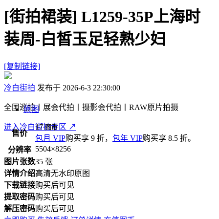
[街拍裙装]
L1259-35P上海时
装周-白皙玉足轻熟少妇
[复制链接]
冷白街拍
发布于 2026-6-3 22:30:00
全国巡拍丨展会代拍丨摄影会代拍丨RAW原片拍摄
原图
进入冷白街拍专区
17
↗
图币
售价
包月 VIP
购买享 9 折，
包年 VIP
购买享 8.5 折。
5504×8256
分辨率
图片张数
35 张
详情介绍
高清无水印原图
下载链接
购买后可见
提取密码
购买后可见
解压密码
购买后可见