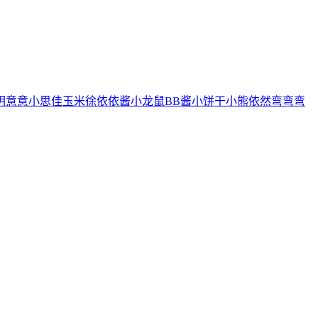
玥
意意
小思佳
玉米徐
依依酱
小龙鼠
BB酱
小饼干
小熊
依然
弯弯弯