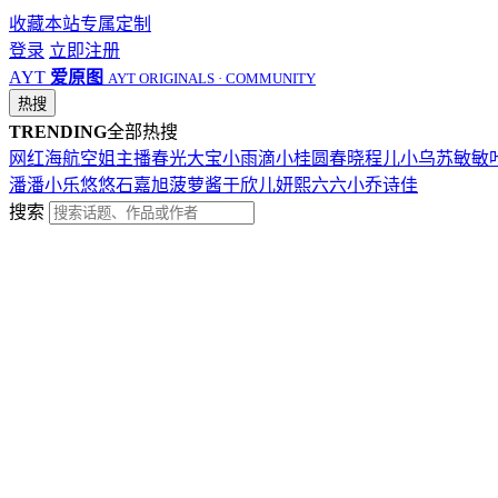
收藏本站
专属定制
登录
立即注册
AYT
爱原图
AYT ORIGINALS · COMMUNITY
热搜
TRENDING
全部热搜
网红
海航
空姐
主播
春光
大宝
小雨滴
小桂圆
春晓
程儿
小乌苏
敏敏
潘潘
小乐
悠悠
石嘉旭
菠萝酱
于欣儿
妍熙
六六
小乔
诗佳
搜索