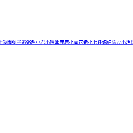
叶濛雨
弦子
粥粥酱
小君
小哈娜
鹿鹿
小雪花
猪小七
任绵绵
陈77
小玥