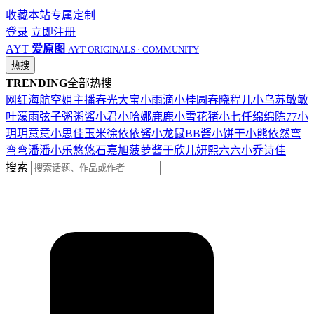
收藏本站
专属定制
登录
立即注册
AYT
爱原图
AYT ORIGINALS · COMMUNITY
热搜
TRENDING
全部热搜
网红
海航
空姐
主播
春光
大宝
小雨滴
小桂圆
春晓
程儿
小乌苏
敏敏
叶濛雨
弦子
粥粥酱
小君
小哈娜
鹿鹿
小雪花
猪小七
任绵绵
陈77
小
玥玥
意意
小思佳
玉米徐
依依酱
小龙鼠
BB酱
小饼干
小熊
依然
弯
弯弯
潘潘
小乐
悠悠
石嘉旭
菠萝酱
于欣儿
妍熙
六六
小乔
诗佳
搜索