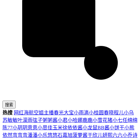
搜索
热搜
网红
海航
空姐
主播
春光
大宝
小雨滴
小桂圆
春晓
程儿
小乌
苏
敏敏
叶濛雨
弦子
粥粥酱
小君
小哈娜
鹿鹿
小雪花
猪小七
任绵绵
陈77
小玥玥
意意
小思佳
玉米徐
依依酱
小龙鼠
BB酱
小饼干
小熊
依然
弯弯弯
潘潘
小乐
悠悠
石嘉旭
菠萝酱
于欣儿
妍熙
六六
小乔
诗