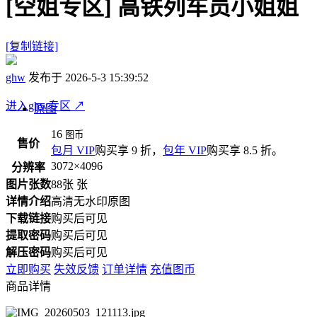
[空姐专区]
高铁列车员小姐姐
[复制链接]
ghw
发布于 2026-5-3 15:39:52
进入ghw专区
↗
原图
16
图币
售价
包月 VIP
购买享 9 折，
包年 VIP
购买享 8.5 折。
3072×4096
分辨率
图片张数
88张 张
详情介绍
高清无水印原图
下载链接
购买后可见
提取密码
购买后可见
解压密码
购买后可见
立即购买
失效反馈
订单详情
充值图币
商品详情