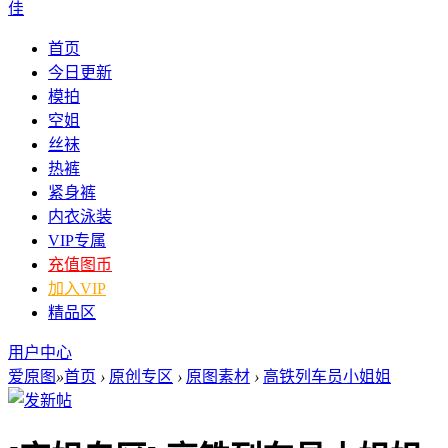
佳
首页
今日更新
模拍
空姐
丝袜
热裤
紧身裤
内衣泳装
VIP专属
充值图币
加入VIP
精品区
用户中心
爱原图
»
首页
›
原创专区
›
原图素材
›
高铁列车员小姐姐