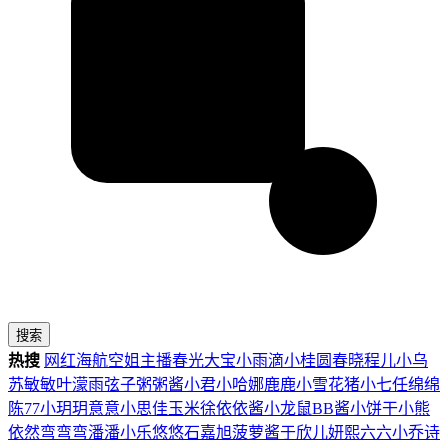
搜索
热搜
网红
海航
空姐
主播
春光
大宝
小雨滴
小桂圆
春晓
程儿
小乌
苏
敏敏
叶濛雨
弦子
粥粥酱
小君
小哈娜
鹿鹿
小雪花
猪小七
任绵绵
陈77
小玥玥
意意
小思佳
玉米徐
依依酱
小龙鼠
BB酱
小饼干
小熊
依然
弯弯弯
潘潘
小乐
悠悠
石嘉旭
菠萝酱
于欣儿
妍熙
六六
小乔
诗