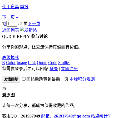
使用道具
举报
下一页 »
1
2
/ 2 页
下一页
返回列表
QUICK REPLY
参与讨论
分享你的观点，让交流保持真诚而有价值。
高级模式
B
Color
Image
Link
Quote
Code
Smilies
您需要登录后才可以回帖
登录
|
立即注册
回帖后跳转到最后一页
本版积分规则
发表回复
J
9
爱原图
让每一次分享，都成为值得收藏的作品。
客服QQ：
261937949
邮箱：
261937949@qq.com
站点统计
举