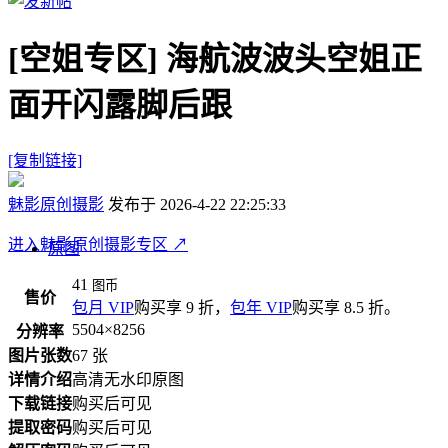
[空姐专区]
海航波波头空姐正
面开闪露脚后跟
[复制链接]
魅影原创摄影
发布于 2026-4-22 22:25:33
进入魅影原创摄影专区
↗
原图
41
图币
售价
包月 VIP
购买享 9 折，
包年 VIP
购买享 8.5 折。
5504×8256
分辨率
图片张数
67 张
详情介绍
高清无水印原图
下载链接
购买后可见
提取密码
购买后可见