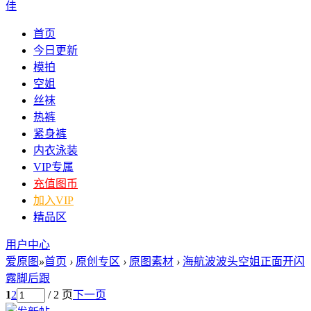
佳
首页
今日更新
模拍
空姐
丝袜
热裤
紧身裤
内衣泳装
VIP专属
充值图币
加入VIP
精品区
用户中心
爱原图
»
首页
›
原创专区
›
原图素材
›
海航波波头空姐正面开闪
露脚后跟
1
2
/ 2 页
下一页