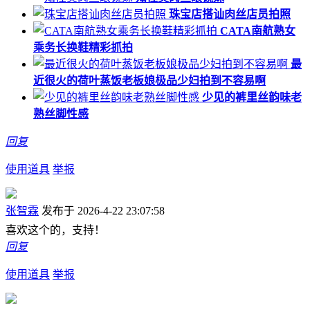
珠宝店搭讪肉丝店员拍照
CATA南航熟女
乘务长换鞋精彩抓拍
最
近很火的荷叶蒸饭老板娘极品少妇拍到不容易啊
少见的裤里丝韵味老
熟丝脚性感
回复
使用道具
举报
张智霖
发布于 2026-4-22 23:07:58
喜欢这个的，支持！
回复
使用道具
举报