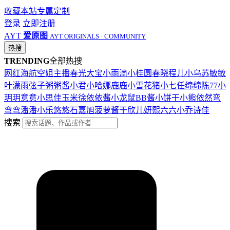
收藏本站
专属定制
登录
立即注册
AYT
爱原图
AYT ORIGINALS · COMMUNITY
热搜
TRENDING
全部热搜
网红
海航
空姐
主播
春光
大宝
小雨滴
小桂圆
春晓
程儿
小乌苏
敏敏
叶濛雨
弦子
粥粥酱
小君
小哈娜
鹿鹿
小雪花
猪小七
任绵绵
陈77
小
玥玥
意意
小思佳
玉米徐
依依酱
小龙鼠
BB酱
小饼干
小熊
依然
弯
弯弯
潘潘
小乐
悠悠
石嘉旭
菠萝酱
于欣儿
妍熙
六六
小乔
诗佳
搜索