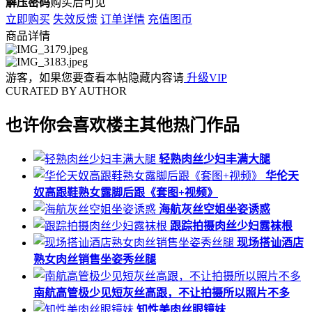
解压密码
购买后可见
立即购买
失效反馈
订单详情
充值图币
商品详情
游客，如果您要查看本帖隐藏内容请
升级VIP
CURATED BY AUTHOR
也许你会喜欢楼主其他热门作品
轻熟肉丝少妇丰满大腿
华伦天
奴高跟鞋熟女露脚后跟《套图+视频》
海航灰丝空姐坐姿诱惑
跟踪拍摄肉丝少妇露袜根
现场搭讪酒店
熟女肉丝销售坐姿秀丝腿
南航高管极少见短灰丝高跟，不让拍摄所以照片不多
知性美肉丝眼镜妹