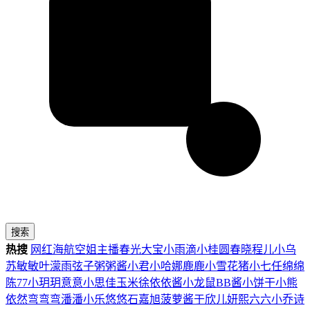
搜索
热搜
网红
海航
空姐
主播
春光
大宝
小雨滴
小桂圆
春晓
程儿
小乌
苏
敏敏
叶濛雨
弦子
粥粥酱
小君
小哈娜
鹿鹿
小雪花
猪小七
任绵绵
陈77
小玥玥
意意
小思佳
玉米徐
依依酱
小龙鼠
BB酱
小饼干
小熊
依然
弯弯弯
潘潘
小乐
悠悠
石嘉旭
菠萝酱
于欣儿
妍熙
六六
小乔
诗