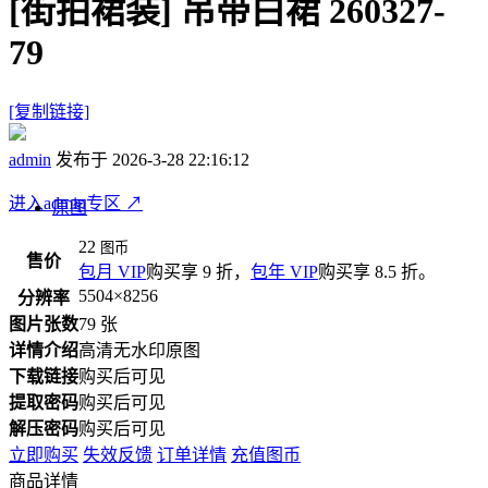
[街拍裙装]
吊带白裙 260327-
79
[复制链接]
admin
发布于 2026-3-28 22:16:12
进入admin专区
↗
原图
22
图币
售价
包月 VIP
购买享 9 折，
包年 VIP
购买享 8.5 折。
5504×8256
分辨率
图片张数
79 张
详情介绍
高清无水印原图
下载链接
购买后可见
提取密码
购买后可见
解压密码
购买后可见
立即购买
失效反馈
订单详情
充值图币
商品详情