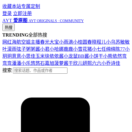
收藏本站
专属定制
登录
立即注册
AYT
爱原图
AYT ORIGINALS · COMMUNITY
热搜
TRENDING
全部热搜
网红
海航
空姐
主播
春光
大宝
小雨滴
小桂圆
春晓
程儿
小乌苏
敏敏
叶濛雨
弦子
粥粥酱
小君
小哈娜
鹿鹿
小雪花
猪小七
任绵绵
陈77
小
玥玥
意意
小思佳
玉米徐
依依酱
小龙鼠
BB酱
小饼干
小熊
依然
弯
弯弯
潘潘
小乐
悠悠
石嘉旭
菠萝酱
于欣儿
妍熙
六六
小乔
诗佳
搜索