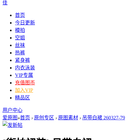
佳
首页
今日更新
模拍
空姐
丝袜
热裤
紧身裤
内衣泳装
VIP专属
充值图币
加入VIP
精品区
用户中心
爱原图
»
首页
›
原创专区
›
原图素材
›
吊带白裙 260327-79