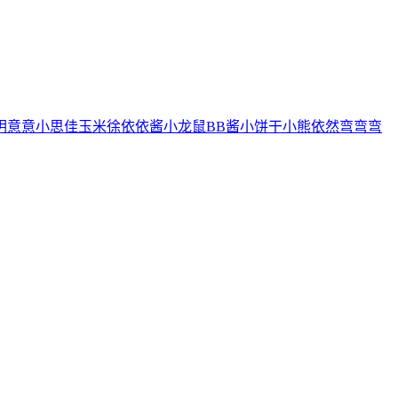
玥
意意
小思佳
玉米徐
依依酱
小龙鼠
BB酱
小饼干
小熊
依然
弯弯弯