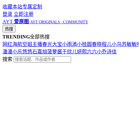
收藏本站
专属定制
登录
立即注册
AYT
爱原图
AYT ORIGINALS · COMMUNITY
热搜
TRENDING
全部热搜
网红
海航
空姐
主播
春光
大宝
小雨滴
小桂圆
春晓
程儿
小乌苏
敏敏
潘潘
小乐
悠悠
石嘉旭
菠萝酱
于欣儿
妍熙
六六
小乔
诗佳
搜索