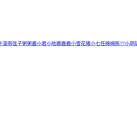
叶濛雨
弦子
粥粥酱
小君
小哈娜
鹿鹿
小雪花
猪小七
任绵绵
陈77
小玥