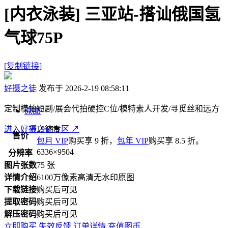
[内衣泳装]
三亚站-搭讪俄国氢
气球75P
[复制链接]
好摄之徒
发布于 2026-2-19 08:58:11
定制模拍短剧/展会代拍硬控C位/模特素人开发/寻觅丝和远方
原图
进入好摄之徒专区
19
↗
图币
售价
包月 VIP
购买享 9 折，
包年 VIP
购买享 8.5 折。
6336×9504
分辨率
图片张数
75 张
详情介绍
6100万像素高清无水印原图
下载链接
购买后可见
提取密码
购买后可见
解压密码
购买后可见
立即购买
失效反馈
订单详情
充值图币