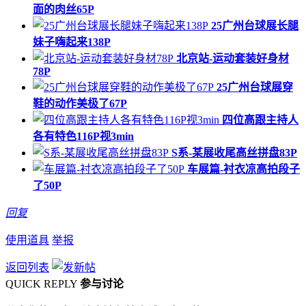
面的肉丝65P
25广州台球展长腿
妹子嗨起来138P
北京站-运动套装好身材
78P
25广州台球展穿
鞋的动作美极了67P
四位高跟主持人
各有特色116P视3min
S系-某展收尾高丝拼盘83P
车展篇-衬衣凉高拍段子
了50P
回复
使用道具
举报
返回列表
QUICK REPLY
参与讨论