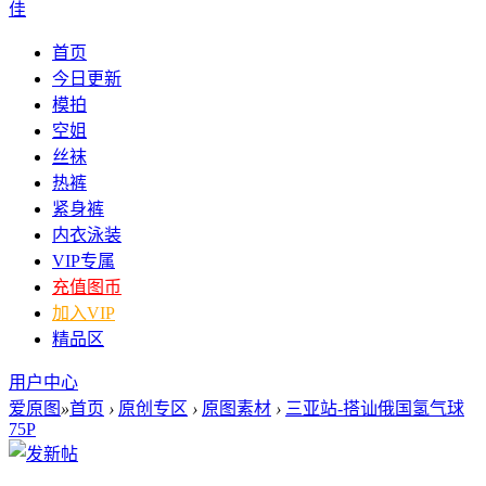
佳
首页
今日更新
模拍
空姐
丝袜
热裤
紧身裤
内衣泳装
VIP专属
充值图币
加入VIP
精品区
用户中心
爱原图
»
首页
›
原创专区
›
原图素材
›
三亚站-搭讪俄国氢气球
75P