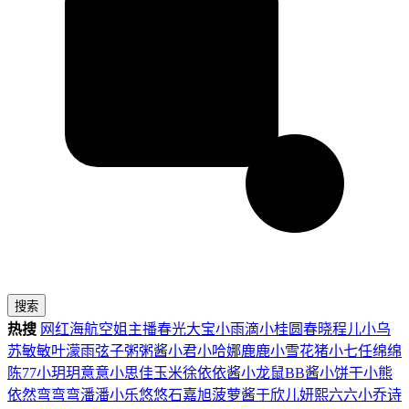
搜索
热搜
网红
海航
空姐
主播
春光
大宝
小雨滴
小桂圆
春晓
程儿
小乌
苏
敏敏
叶濛雨
弦子
粥粥酱
小君
小哈娜
鹿鹿
小雪花
猪小七
任绵绵
陈77
小玥玥
意意
小思佳
玉米徐
依依酱
小龙鼠
BB酱
小饼干
小熊
依然
弯弯弯
潘潘
小乐
悠悠
石嘉旭
菠萝酱
于欣儿
妍熙
六六
小乔
诗