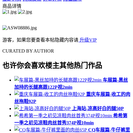
商品详情
游客，如果您要查看本帖隐藏内容请
升级VIP
CURATED BY AUTHOR
也许你会喜欢楼主其他热门作品
车展篇-黑丝
加持的长腿高跟122P视2min
重庆车展篇-收工的肉
丝拖鞋92P
上海站-凉高好白的腿50P
希希第
一季之初见凉鞋肉丝首秀374P视10min
CQ车展篇-牛仔裤里