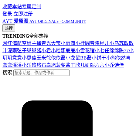
收藏本站
专属定制
登录
立即注册
AYT
爱原图
AYT ORIGINALS · COMMUNITY
热搜
TRENDING
全部热搜
网红
海航
空姐
主播
春光
大宝
小雨滴
小桂圆
春晓
程儿
小乌苏
敏敏
叶濛雨
弦子
粥粥酱
小君
小哈娜
鹿鹿
小雪花
猪小七
任绵绵
陈77
小
玥玥
意意
小思佳
玉米徐
依依酱
小龙鼠
BB酱
小饼干
小熊
依然
弯
弯弯
潘潘
小乐
悠悠
石嘉旭
菠萝酱
于欣儿
妍熙
六六
小乔
诗佳
搜索