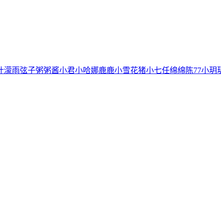
叶濛雨
弦子
粥粥酱
小君
小哈娜
鹿鹿
小雪花
猪小七
任绵绵
陈77
小玥