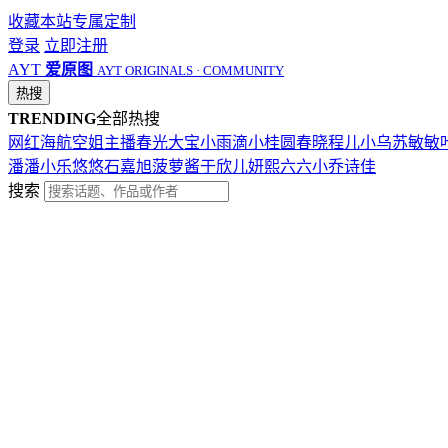
收藏本站
专属定制
登录
立即注册
AYT
爱原图
AYT ORIGINALS · COMMUNITY
热搜
TRENDING
全部热搜
网红
海航
空姐
主播
春光
大宝
小雨滴
小桂圆
春晓
程儿
小乌苏
敏敏
潘潘
小乐
悠悠
石嘉旭
菠萝酱
于欣儿
妍熙
六六
小乔
诗佳
搜索