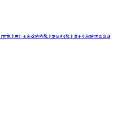
玥
意意
小思佳
玉米徐
依依酱
小龙鼠
BB酱
小饼干
小熊
依然
弯弯弯