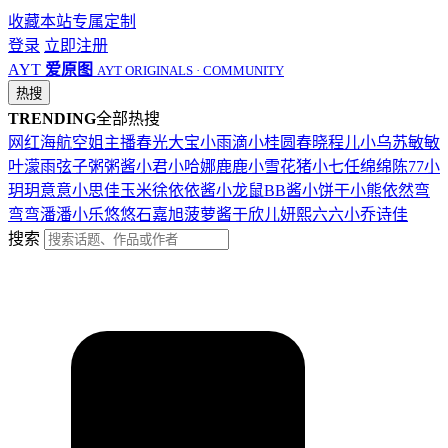
收藏本站
专属定制
登录
立即注册
AYT
爱原图
AYT ORIGINALS · COMMUNITY
热搜
TRENDING
全部热搜
网红
海航
空姐
主播
春光
大宝
小雨滴
小桂圆
春晓
程儿
小乌苏
敏敏
叶濛雨
弦子
粥粥酱
小君
小哈娜
鹿鹿
小雪花
猪小七
任绵绵
陈77
小
玥玥
意意
小思佳
玉米徐
依依酱
小龙鼠
BB酱
小饼干
小熊
依然
弯
弯弯
潘潘
小乐
悠悠
石嘉旭
菠萝酱
于欣儿
妍熙
六六
小乔
诗佳
搜索