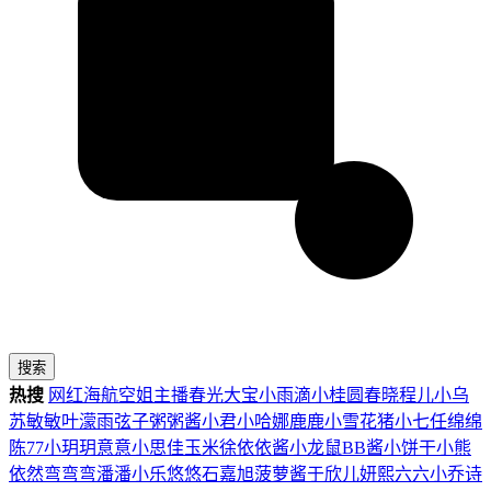
搜索
热搜
网红
海航
空姐
主播
春光
大宝
小雨滴
小桂圆
春晓
程儿
小乌
苏
敏敏
叶濛雨
弦子
粥粥酱
小君
小哈娜
鹿鹿
小雪花
猪小七
任绵绵
陈77
小玥玥
意意
小思佳
玉米徐
依依酱
小龙鼠
BB酱
小饼干
小熊
依然
弯弯弯
潘潘
小乐
悠悠
石嘉旭
菠萝酱
于欣儿
妍熙
六六
小乔
诗