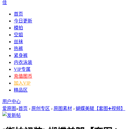
佳
首页
今日更新
模拍
空姐
丝袜
热裤
紧身裤
内衣泳装
VIP专属
充值图币
加入VIP
精品区
用户中心
爱原图
»
首页
›
原创专区
›
原图素材
›
蝴蝶美腿【套图➕视频】