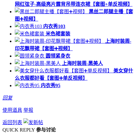
网红弦子-高级亮片露背吊带连衣裙【套图+单反视频】
黑丝二郎腿主播【套
图➕视频】
内衣秀103
米色裙套装
上海时装周-
印花飘带裙【套图➕视频】
圆领紧身衣
上海时装周-黑美人
美女穿什
么衣服都好看【套图➕单反视频】
内衣秀95
回复
使用道具
举报
返回列表
QUICK REPLY
参与讨论