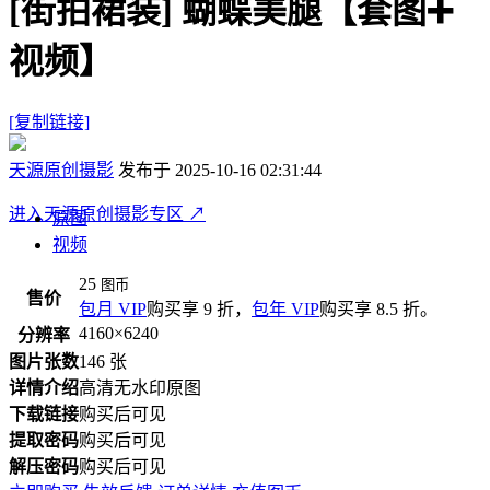
[街拍裙装]
蝴蝶美腿【套图➕
视频】
[复制链接]
天源原创摄影
发布于 2025-10-16 02:31:44
进入天源原创摄影专区
↗
原图
视频
25
图币
售价
包月 VIP
购买享 9 折，
包年 VIP
购买享 8.5 折。
4160×6240
分辨率
图片张数
146 张
详情介绍
高清无水印原图
下载链接
购买后可见
提取密码
购买后可见
解压密码
购买后可见