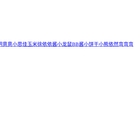
玥
意意
小思佳
玉米徐
依依酱
小龙鼠
BB酱
小饼干
小熊
依然
弯弯弯