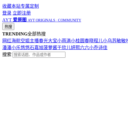
收藏本站
专属定制
登录
立即注册
AYT
爱原图
AYT ORIGINALS · COMMUNITY
热搜
TRENDING
全部热搜
网红
海航
空姐
主播
春光
大宝
小雨滴
小桂圆
春晓
程儿
小乌苏
敏敏
潘潘
小乐
悠悠
石嘉旭
菠萝酱
于欣儿
妍熙
六六
小乔
诗佳
搜索