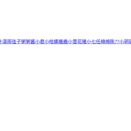
叶濛雨
弦子
粥粥酱
小君
小哈娜
鹿鹿
小雪花
猪小七
任绵绵
陈77
小玥