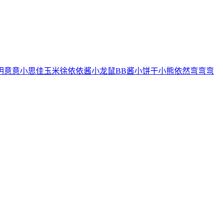
玥
意意
小思佳
玉米徐
依依酱
小龙鼠
BB酱
小饼干
小熊
依然
弯弯弯