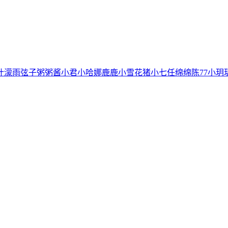
叶濛雨
弦子
粥粥酱
小君
小哈娜
鹿鹿
小雪花
猪小七
任绵绵
陈77
小玥