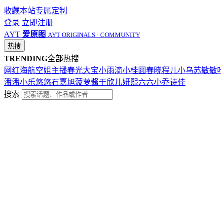
收藏本站
专属定制
登录
立即注册
AYT
爱原图
AYT ORIGINALS · COMMUNITY
热搜
TRENDING
全部热搜
网红
海航
空姐
主播
春光
大宝
小雨滴
小桂圆
春晓
程儿
小乌苏
敏敏
潘潘
小乐
悠悠
石嘉旭
菠萝酱
于欣儿
妍熙
六六
小乔
诗佳
搜索