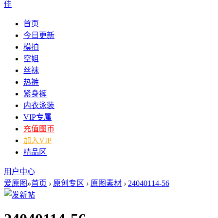
佳
首页
今日更新
模拍
空姐
丝袜
热裤
紧身裤
内衣泳装
VIP专属
充值图币
加入VIP
精品区
用户中心
爱原图
»
首页
›
原创专区
›
原图素材
›
24040114-56