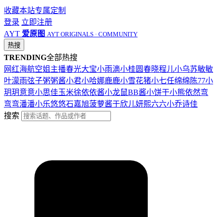
收藏本站
专属定制
登录
立即注册
AYT
爱原图
AYT ORIGINALS · COMMUNITY
热搜
TRENDING
全部热搜
网红
海航
空姐
主播
春光
大宝
小雨滴
小桂圆
春晓
程儿
小乌苏
敏敏
叶濛雨
弦子
粥粥酱
小君
小哈娜
鹿鹿
小雪花
猪小七
任绵绵
陈77
小
玥玥
意意
小思佳
玉米徐
依依酱
小龙鼠
BB酱
小饼干
小熊
依然
弯
弯弯
潘潘
小乐
悠悠
石嘉旭
菠萝酱
于欣儿
妍熙
六六
小乔
诗佳
搜索