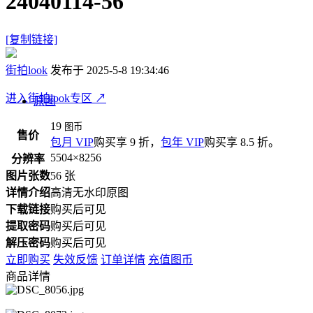
24040114-56
[复制链接]
街拍look
发布于 2025-5-8 19:34:46
进入街拍look专区
↗
原图
19
图币
售价
包月 VIP
购买享 9 折，
包年 VIP
购买享 8.5 折。
5504×8256
分辨率
图片张数
56 张
详情介绍
高清无水印原图
下载链接
购买后可见
提取密码
购买后可见
解压密码
购买后可见
立即购买
失效反馈
订单详情
充值图币
商品详情