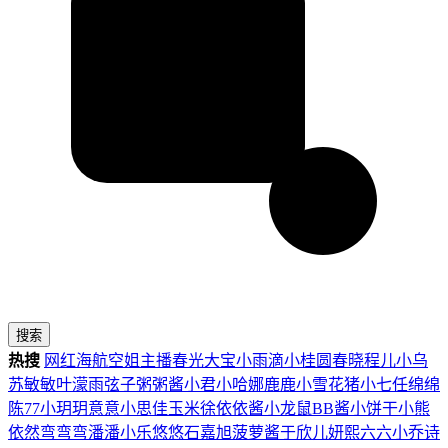
搜索
热搜
网红
海航
空姐
主播
春光
大宝
小雨滴
小桂圆
春晓
程儿
小乌
苏
敏敏
叶濛雨
弦子
粥粥酱
小君
小哈娜
鹿鹿
小雪花
猪小七
任绵绵
陈77
小玥玥
意意
小思佳
玉米徐
依依酱
小龙鼠
BB酱
小饼干
小熊
依然
弯弯弯
潘潘
小乐
悠悠
石嘉旭
菠萝酱
于欣儿
妍熙
六六
小乔
诗