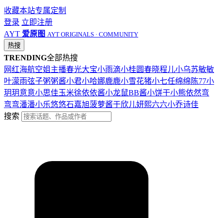
收藏本站
专属定制
登录
立即注册
AYT
爱原图
AYT ORIGINALS · COMMUNITY
热搜
TRENDING
全部热搜
网红
海航
空姐
主播
春光
大宝
小雨滴
小桂圆
春晓
程儿
小乌苏
敏敏
叶濛雨
弦子
粥粥酱
小君
小哈娜
鹿鹿
小雪花
猪小七
任绵绵
陈77
小
玥玥
意意
小思佳
玉米徐
依依酱
小龙鼠
BB酱
小饼干
小熊
依然
弯
弯弯
潘潘
小乐
悠悠
石嘉旭
菠萝酱
于欣儿
妍熙
六六
小乔
诗佳
搜索