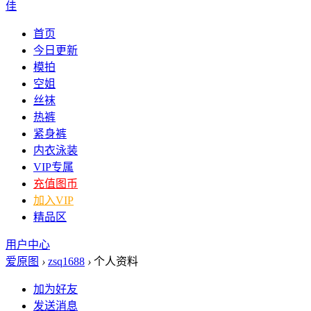
佳
首页
今日更新
模拍
空姐
丝袜
热裤
紧身裤
内衣泳装
VIP专属
充值图币
加入VIP
精品区
用户中心
爱原图
›
zsq1688
›
个人资料
加为好友
发送消息