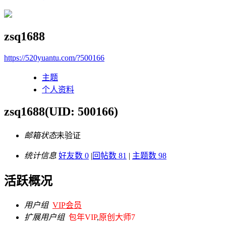
zsq1688
https://520yuantu.com/?500166
主题
个人资料
zsq1688
(UID: 500166)
邮箱状态
未验证
统计信息
好友数 0
|
回帖数 81
|
主题数 98
活跃概况
用户组
VIP会员
扩展用户组
包年VIP
,
原创大师7