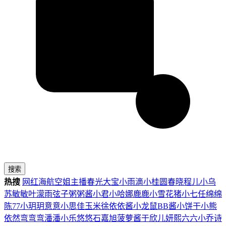
搜索
热搜
网红
海航
空姐
主播
春光
大宝
小雨滴
小桂圆
春晓
程儿
小乌
苏
敏敏
叶濛雨
弦子
粥粥酱
小君
小哈娜
鹿鹿
小雪花
猪小七
任绵绵
陈77
小玥玥
意意
小思佳
玉米徐
依依酱
小龙鼠
BB酱
小饼干
小熊
依然
弯弯弯
潘潘
小乐
悠悠
石嘉旭
菠萝酱
于欣儿
妍熙
六六
小乔
诗