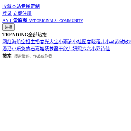
收藏本站
专属定制
登录
立即注册
AYT
爱原图
AYT ORIGINALS · COMMUNITY
热搜
TRENDING
全部热搜
网红
海航
空姐
主播
春光
大宝
小雨滴
小桂圆
春晓
程儿
小乌苏
敏敏
潘潘
小乐
悠悠
石嘉旭
菠萝酱
于欣儿
妍熙
六六
小乔
诗佳
搜索