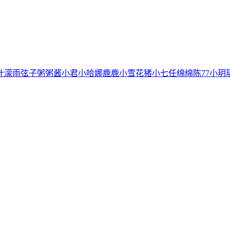
叶濛雨
弦子
粥粥酱
小君
小哈娜
鹿鹿
小雪花
猪小七
任绵绵
陈77
小玥