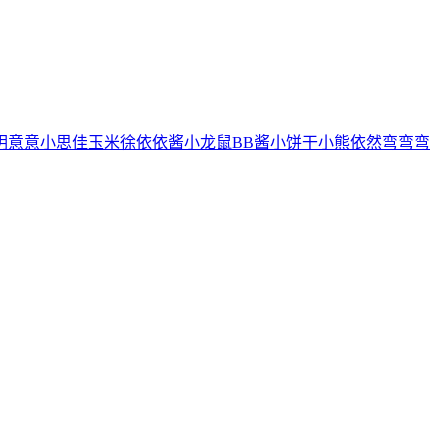
玥
意意
小思佳
玉米徐
依依酱
小龙鼠
BB酱
小饼干
小熊
依然
弯弯弯