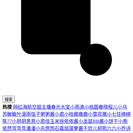
搜索
热搜
网红
海航
空姐
主播
春光
大宝
小雨滴
小桂圆
春晓
程儿
小乌
苏
敏敏
叶濛雨
弦子
粥粥酱
小君
小哈娜
鹿鹿
小雪花
猪小七
任绵绵
陈77
小玥玥
意意
小思佳
玉米徐
依依酱
小龙鼠
BB酱
小饼干
小熊
依然
弯弯弯
潘潘
小乐
悠悠
石嘉旭
菠萝酱
于欣儿
妍熙
六六
小乔
诗