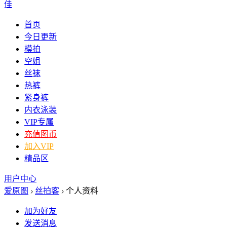
佳
首页
今日更新
模拍
空姐
丝袜
热裤
紧身裤
内衣泳装
VIP专属
充值图币
加入VIP
精品区
用户中心
爱原图
›
丝拍客
›
个人资料
加为好友
发送消息