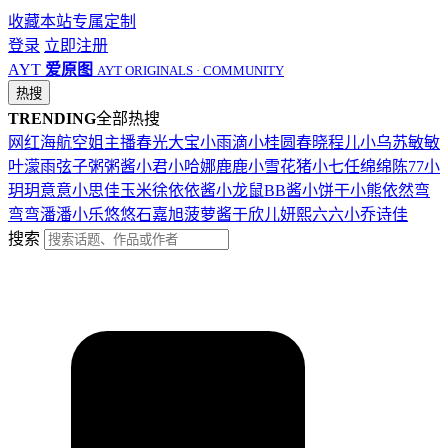
收藏本站
专属定制
登录
立即注册
AYT
爱原图
AYT ORIGINALS · COMMUNITY
热搜
TRENDING
全部热搜
网红
海航
空姐
主播
春光
大宝
小雨滴
小桂圆
春晓
程儿
小乌苏
敏敏
叶濛雨
弦子
粥粥酱
小君
小哈娜
鹿鹿
小雪花
猪小七
任绵绵
陈77
小
玥玥
意意
小思佳
玉米徐
依依酱
小龙鼠
BB酱
小饼干
小熊
依然
弯
弯弯
潘潘
小乐
悠悠
石嘉旭
菠萝酱
于欣儿
妍熙
六六
小乔
诗佳
搜索